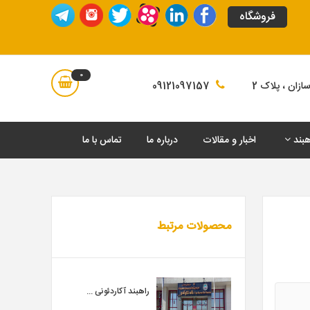
فروشگاه
0
زان ، پلاک 2
09121097157
هبند
اخبار و مقالات
درباره ما
تماس با ما
محصولات مرتبط
راهبند آکاردئونی ...