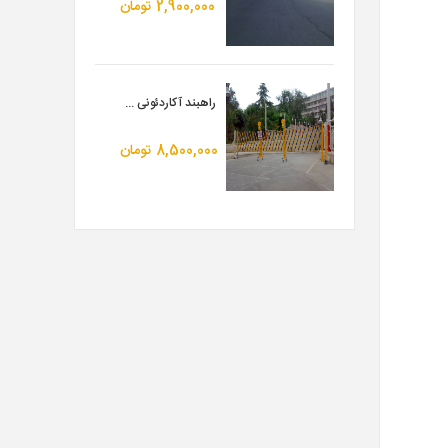
2,900,000
تومان
راهبند آکاردئونی ...
8,500,000
تومان