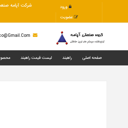
شرکت آپامه صنعت 
ورود
عضویت
Apamehco@Gmail.Com
صفحه اصلی
راهبند
لیست قیمت راهبند
محصول