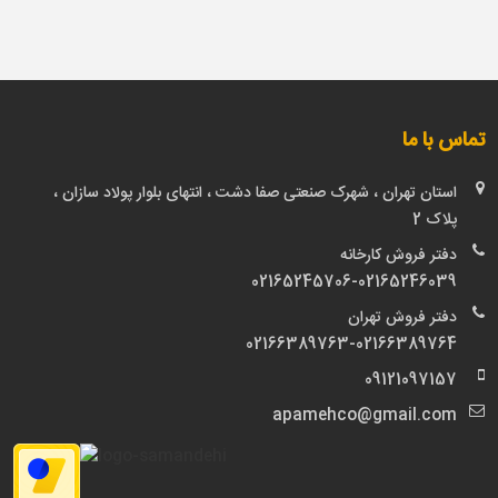
تماس با ما
استان تهران ، شهرک صنعتی صفا دشت ، انتهای بلوار پولاد سازان ،
پلاک 2
دفتر فروش کارخانه
02165245706-02165246039
دفتر فروش تهران
02166389763-02166389764
09121097157
apamehco@gmail.com