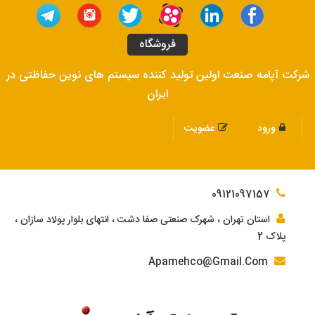
فروشگاه
شرکت آپامه صنعت اولین تولید کننده سیستم های نوین حفاظتی در
ایران
ورود
عضویت
09121097157
استان تهران ، شهرک صنعتی صفا دشت ، انتهای بلوار پولاد سازان ،
پلاک 2
Apamehco@Gmail.Com