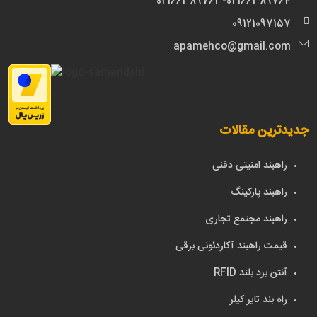
02166389763-02166389764
09121097157
apamehco@gmail.com
جدیدترین مقالات
راهبند امنیتی دفنی
راهبند پارکینگ
راهبند مجتمع تجاری
قیمت راهبند آکاردئونی برقی
آنتن برد بلند RFID
راه بند تایر کیلر