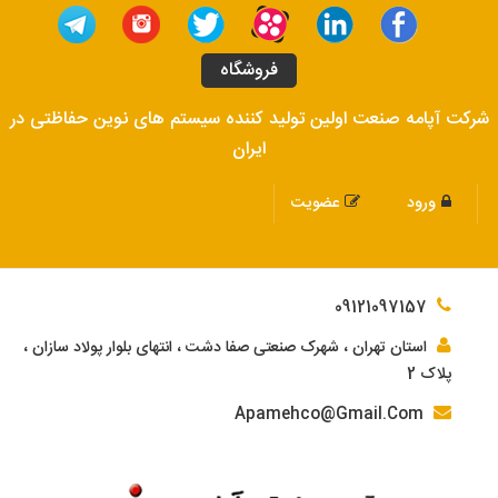
فروشگاه
شرکت آپامه صنعت اولین تولید کننده سیستم های نوین حفاظتی در
ایران
ورود
عضویت
09121097157
استان تهران ، شهرک صنعتی صفا دشت ، انتهای بلوار پولاد سازان ،
پلاک 2
Apamehco@Gmail.Com