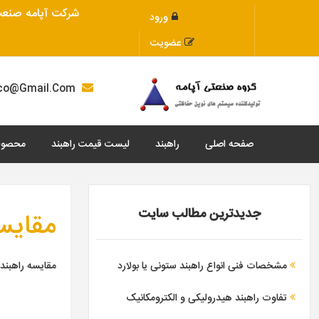
شرکت آپامه صنعت 
ورود
عضویت
Apamehco@Gmail.Com
صفحه اصلی
راهبند
لیست قیمت راهبند
محصول
جدیدترین مطالب سایت
مقایسه
مشخصات فنی انواع راهبند ستونی یا بولارد
مقایسه راهبند 
تفاوت راهبند هیدرولیکی و الکترومکانیک