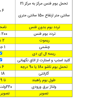
تحمل بوم فنس مرکز به مرکز 21
6 متر
سانتی متر ارتفاع 150 سانتی متری
تردد بوم بدون فنس
نامح
تردد بوم فنس
200 مرتبه
ریموت
2 عدد
چشمی
1 جفت
ریسه ال ای دی
کلید استپ و استارت از اتاق نگهبانی
تحمل بوم تاشو 180 یا 90 درجه
6 متر
گارانتی
18 ماه
طول بوم راهبند
تا 9 متر
ولتاژ برق ورودی
220ولت تک فاز
تصویر
تصویر 