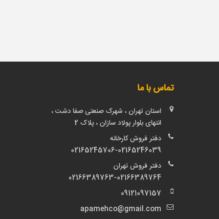
تماس با ما
استان تهران ، شهرک صنعتی صفا دشت ،
انتهای بلوار پولاد سازان ، پلاک 2
دفتر فروش کارخانه
02165245706-02165246039
دفتر فروش تهران
02166389763-02166389764
09121097157
apamehco@gmail.com