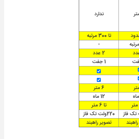
ندارد
دود
تا 300 مرتبه
-
2 عدد
1 جفت
6 متر
12 ماه
تا 6 متر
220ولت تک فاز
راهبند
تصویر راهبند