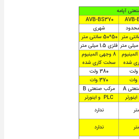
نعتی آپامه
AVB-BS370
AVB-
امحدود
شهری
50*50 سانتی متر
فلزی 1.5 میلی متر
آلمینیوم
8 وجهی آلمینیوم
ری شده
سخت کاری شده
380 ولت
370 وات
عتی A
مرکب صنعتی B
PLC و اینورتر
ندارد
ندارد