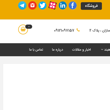
فروشگاه
0
زان ، پلاک 2
09121097157
هبند
اخبار و مقالات
درباره ما
تماس با ما