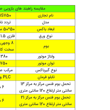
مقایسه راهبند های بازویی ص
نام تجاری
BS750
مدل
تردد ن
ابعاد باکس
50*50 سانتی متر
نوع ورق
فلزی 1.5 میلی متر
8 وجهی 
بوم
سخت کا
ولتاژ موتور
380 ولت
توان موتور
750 وات
نوع گیرباکس
مرکب صن
تابلو فرمان
PLC و اینورتر
تحمل بوم فنس مرکز به مرکز 13
6 متر
سانتی متر ارتفاع 120 سانتی متری
تحمل بوم فنس مرکز به مرکز 21
6 متر
سانتی متر ارتفاع 120 سانتی متری